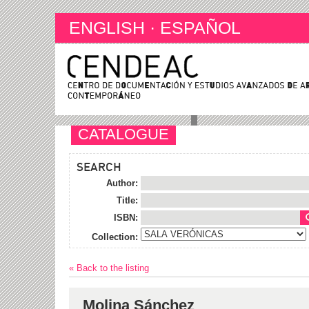
ENGLISH
·
ESPAÑOL
CATALOGUE
SEARCH
Author:
Title:
ISBN:
Collection:
« Back to the listing
Molina Sánchez