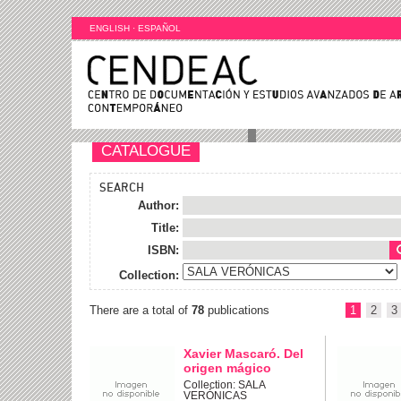
ENGLISH
·
ESPAÑOL
CATALOGUE
SEARCH
Author:
Title:
ISBN:
Collection:
There are a total of
78
publications
1
2
3
Xavier Mascaró. Del
origen mágico
Collection: SALA
VERÓNICAS