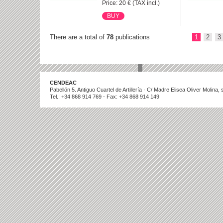
Price: 20 € (TAX incl.)
There are a total of
78
publications
1
2
3
CENDEAC
Pabellón 5. Antiguo Cuartel de Artillería · C/ Madre Elisea Oliver Molina
Tel.: +34 868 914 769 - Fax: +34 868 914 149