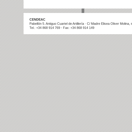
CENDEAC
Pabellón 5. Antiguo Cuartel de Artillería · C/ Madre Elisea Oliver Molina
Tel.: +34 868 914 769 - Fax: +34 868 914 149