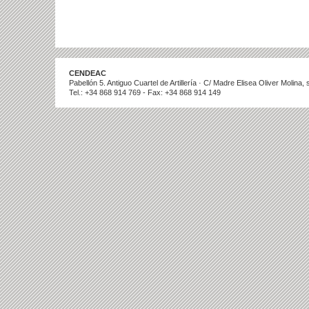
CENDEAC
Pabellón 5. Antiguo Cuartel de Artillería · C/ Madre Elisea Oliver Molina
Tel.: +34 868 914 769 - Fax: +34 868 914 149