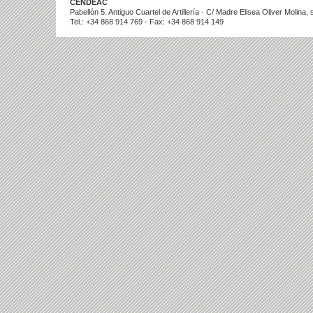
CENDEAC
Pabellón 5. Antiguo Cuartel de Artillería · C/ Madre Elisea Oliver Molina
Tel.: +34 868 914 769 - Fax: +34 868 914 149