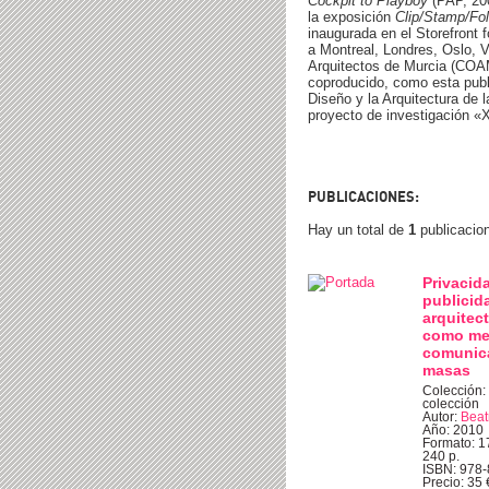
Cockpit to Playboy
(PAP, 200
la exposición
Clip/Stamp/Fol
inaugurada en el Storefront 
a Montreal, Londres, Oslo, V
Arquitectos de Murcia (COA
coproducido, como esta publ
Diseño y la Arquitectura de 
proyecto de investigación «X
PUBLICACIONES:
Hay un total de
1
publicacio
Privacid
publicid
arquitec
como me
comunic
masas
Colección:
colección
Autor:
Beat
Año: 2010
Formato: 17
240 p.
ISBN: 978
Precio: 35 €