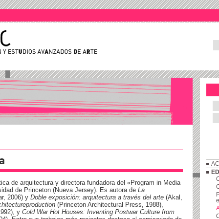
a
AC
ED
ica de arquitectura y directora fundadora del «Program in Media
C
sidad de Princeton (Nueva Jersey). Es autora de
La
P
r, 2006) y
Doble exposición: arquitectura a través del arte
(Akal,
e
chitectureproduction
(Princeton Architectural Press, 1988),
A
992), y
Cold War Hot Houses: Inventing Postwar Culture from
C