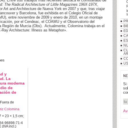
4). Entre sus trabajos más recientes destaca el comisariado de
d: The Radical Architecture of Little Magazines 196X-197X
,
R
for Art and Architecture de Nueva York en 2007 y que, tras viajar
I
ancouver y Barcelona, fue exhibida en el Colegio Oficial de
MU), entre noviembre de 2009 y enero de 2010, en un montaje
icación, por el Cendeac, el COAMU y el Observatorio del
P
la Región de Murcia (Obs). Actualmente, Colomina trabaja en el
BI
-Ray Architecture: Illness as Metaphor».
ED
C
ES
NU
CU
A
CO
nes
US
ad y
NE
ad. La
tura moderna
Si
dio de
so
ación de
co
 Fuera de
riz Colomina
Av
 × 23 × 1,5 cm;
-84-96898-71-4
 (IVA incl.)