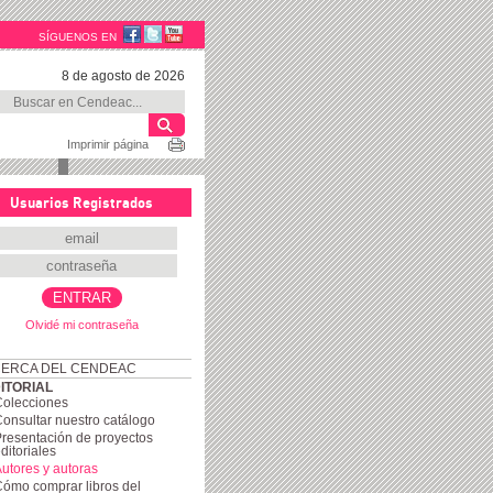
SÍGUENOS EN
8 de agosto de 2026
Imprimir página
Usuarios Registrados
Olvidé mi contraseña
ERCA DEL CENDEAC
ITORIAL
Colecciones
onsultar nuestro catálogo
resentación de proyectos
ditoriales
utores y autoras
ómo comprar libros del