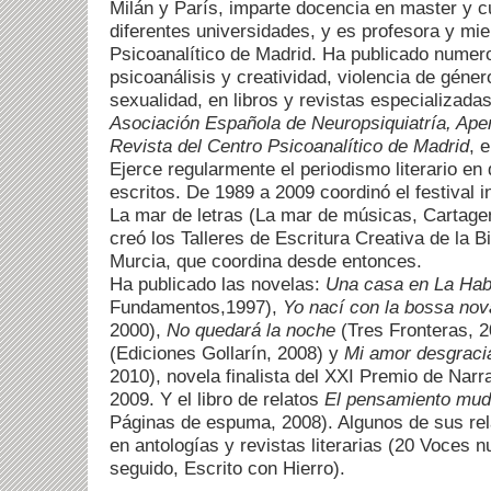
Milán y París, imparte docencia en master y 
diferentes universidades, y es profesora y mi
Psicoanalítico de Madrid. Ha publicado numer
psicoanálisis y creatividad, violencia de géne
sexualidad, en libros y revistas especializadas
Asociación Española de Neuropsiquiatría, Aper
Revista del Centro Psicoanalítico de Madrid
, 
Ejerce regularmente el periodismo literario en
escritos. De 1989 a 2009 coordinó el festival in
La mar de letras (La mar de músicas, Cartage
creó los Talleres de Escritura Creativa de la B
Murcia, que coordina desde entonces.
Ha publicado las novelas:
Una casa en La Ha
Fundamentos,1997),
Yo nací con la bossa nov
2000),
No quedará la noche
(Tres Fronteras, 
(Ediciones Gollarín, 2008) y
Mi amor desgraci
2010), novela finalista del XXI Premio de Narra
2009. Y el libro de relatos
El pensamiento mud
Páginas de espuma, 2008). Algunos de sus rel
en antologías y revistas literarias (20 Voces n
seguido, Escrito con Hierro).