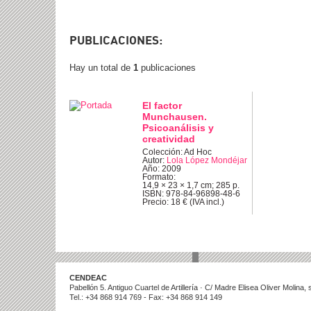
PUBLICACIONES:
Hay un total de
1
publicaciones
El factor
Munchausen.
Psicoanálisis y
creatividad
Colección: Ad Hoc
Autor:
Lola López Mondéjar
Año: 2009
Formato:
14,9 × 23 × 1,7 cm; 285 p.
ISBN: 978-84-96898-48-6
Precio: 18 € (IVA incl.)
CENDEAC
Pabellón 5. Antiguo Cuartel de Artillería · C/ Madre Elisea Oliver Molina
Tel.: +34 868 914 769 - Fax: +34 868 914 149