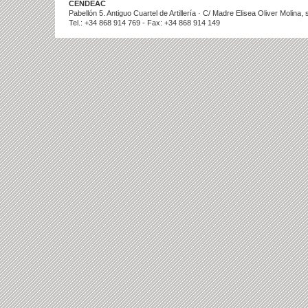
CENDEAC
Pabellón 5. Antiguo Cuartel de Artillería · C/ Madre Elisea Oliver Molina
Tel.: +34 868 914 769 - Fax: +34 868 914 149