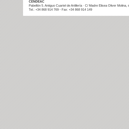
CENDEAC
Pabellón 5. Antiguo Cuartel de Artillería · C/ Madre Elisea Oliver Molina
Tel.: +34 868 914 769 - Fax: +34 868 914 149