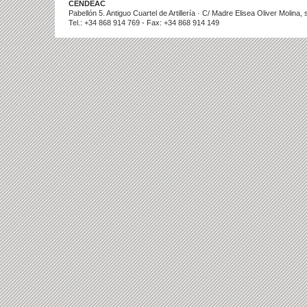
CENDEAC
Pabellón 5. Antiguo Cuartel de Artillería · C/ Madre Elisea Oliver Molina
Tel.: +34 868 914 769 - Fax: +34 868 914 149