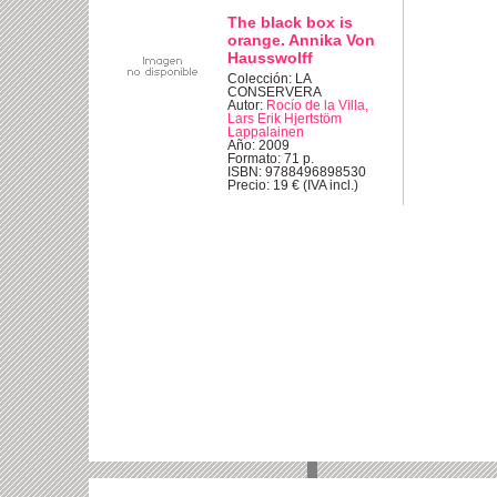
The black box is
orange. Annika Von
Hausswolff
Colección: LA
CONSERVERA
Autor:
Rocío de la Villa,
Lars Erik Hjertstöm
Lappalainen
Año: 2009
Formato: 71 p.
ISBN: 9788496898530
Precio: 19 € (IVA incl.)