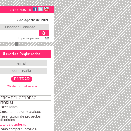
SÍGUENOS EN
7 de agosto de 2026
Imprimir página
Usuarios Registrados
Olvidé mi contraseña
ERCA DEL CENDEAC
ITORIAL
Colecciones
onsultar nuestro catálogo
resentación de proyectos
ditoriales
utores y autoras
ómo comprar libros del