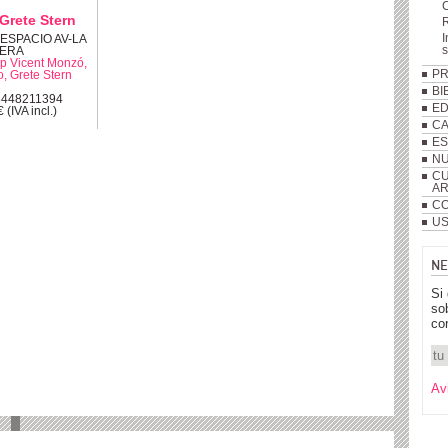
Grete Stern
R
I
: ESPACIO AV-LA
ERA
p Vicent Monzó,
P
, Grete Stern
BI
8448211394
ED
 (IVA incl.)
C
ES
NU
CU
A
CO
US
NE
Si
so
co
Av