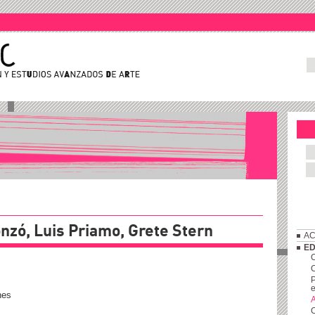
nzó, Luis Priamo, Grete Stern
AC
ED
C
P
e
nes
A
C