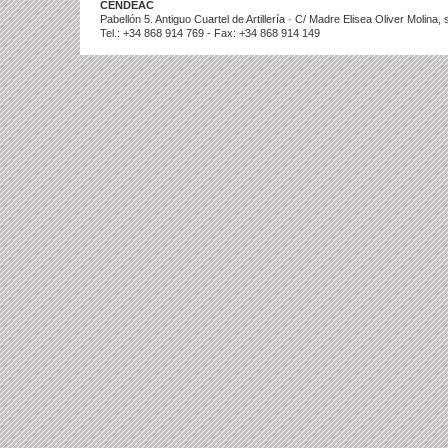
CENDEAC
Pabellón 5. Antiguo Cuartel de Artillería · C/ Madre Elisea Oliver Molina
Tel.: +34 868 914 769 - Fax: +34 868 914 149