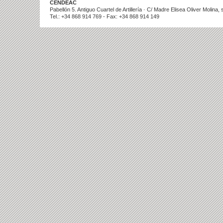
CENDEAC
Pabellón 5. Antiguo Cuartel de Artillería · C/ Madre Elisea Oliver Molina
Tel.: +34 868 914 769 - Fax: +34 868 914 149