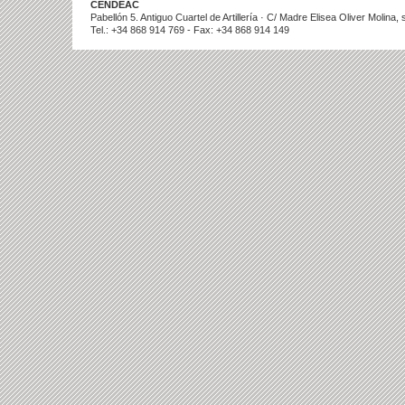
CENDEAC
Pabellón 5. Antiguo Cuartel de Artillería · C/ Madre Elisea Oliver Molina
Tel.: +34 868 914 769 - Fax: +34 868 914 149