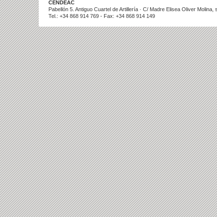
CENDEAC
Pabellón 5. Antiguo Cuartel de Artillería · C/ Madre Elisea Oliver Molina
Tel.: +34 868 914 769 - Fax: +34 868 914 149