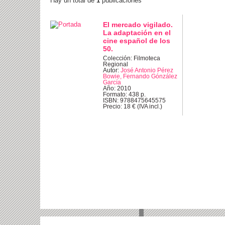
Hay un total de
1
publicaciones
El mercado vigilado.
La adaptación en el
cine español de los
50.
Colección: Filmoteca
Regional
Autor:
José Antonio Pérez
Bowie, Fernando Gónzález
García
Año: 2010
Formato: 438 p.
ISBN: 9788475645575
Precio: 18 € (IVA incl.)