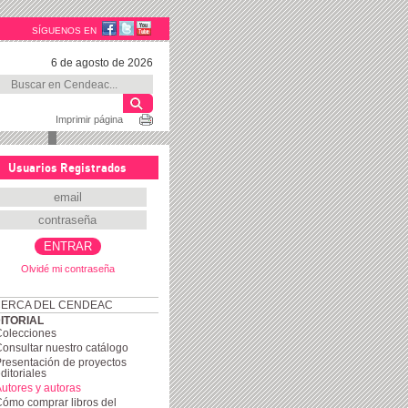
SÍGUENOS EN
6 de agosto de 2026
Imprimir página
Usuarios Registrados
Olvidé mi contraseña
ERCA DEL CENDEAC
ITORIAL
Colecciones
onsultar nuestro catálogo
resentación de proyectos
ditoriales
utores y autoras
ómo comprar libros del