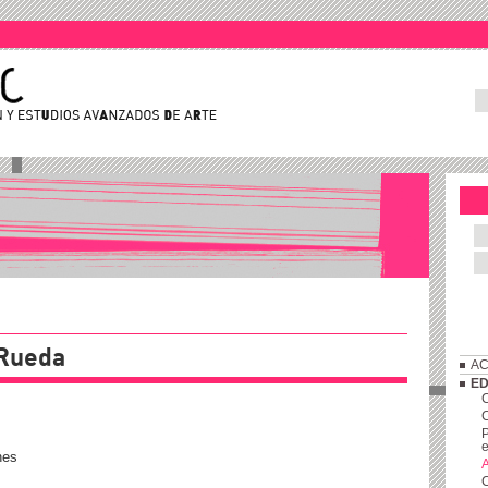
 Rueda
AC
ED
C
P
e
nes
A
C