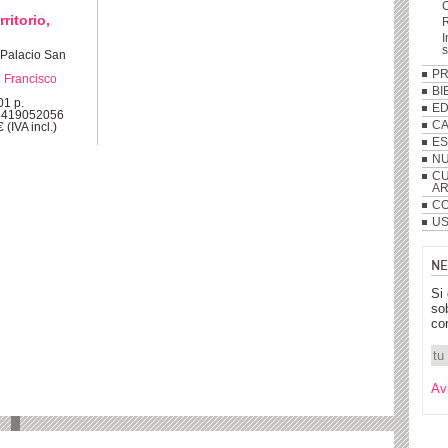
ritorio,
R
I
 Palacio San
P
 Francisco
BI
01 p.
ED
8419052056
C
 (IVA incl.)
ES
NU
CU
A
CO
US
NE
Si
so
co
Av