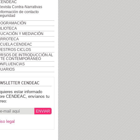
CENDEAC
evista Contra-Narrativas
nformación de contacto
seguridad
ROGRAMACIÓN
BLIOTECA
UCACIÓN Y MEDIACIÓN
ARROTECA
CUELA CENDEAC
ESTROS CICLOS
RSOS DE INTRODUCCIÓN AL
RTE CONTEMPORÁNEO
NFLUENCIAS
UARIOS
WSLETTER CENDEAC
 quieres estar informado
bre CENDEAC, envíanos tu
rreo:
iso legal