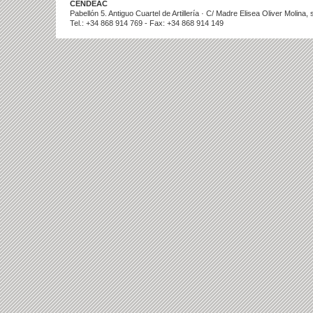
CENDEAC
Pabellón 5. Antiguo Cuartel de Artillería · C/ Madre Elisea Oliver Molina
Tel.: +34 868 914 769 - Fax: +34 868 914 149