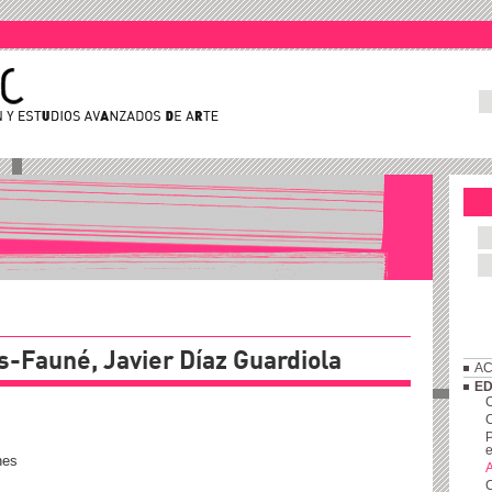
s-Fauné, Javier Díaz Guardiola
AC
ED
C
P
e
nes
A
C