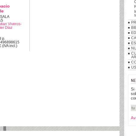
pacio
R
le
I
 SALA
AS
P
stian Viveros-
ier Díaz
BI
ED
C
8 p.
8496898615
ES
 (IVA incl.)
NU
CU
A
CO
US
NE
Si
so
co
Av