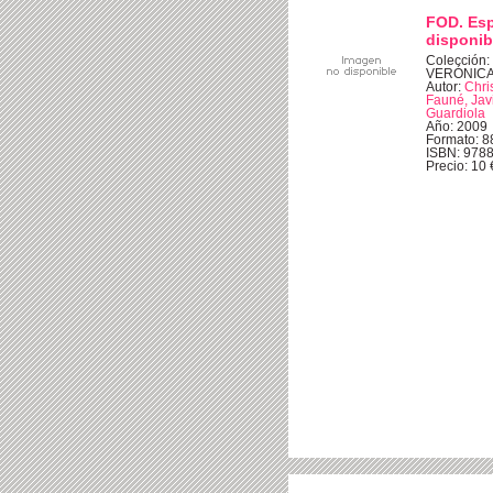
FOD. Es
disponib
Colección:
VERÓNIC
Autor:
Chri
Fauné, Jav
Guardiola
Año: 2009
Formato: 8
ISBN: 978
Precio: 10 €