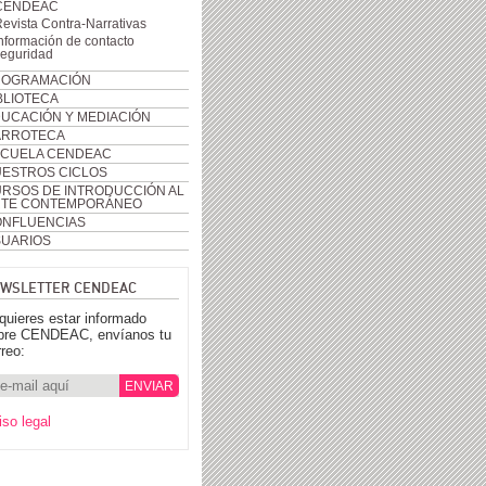
CENDEAC
evista Contra-Narrativas
nformación de contacto
seguridad
ROGRAMACIÓN
BLIOTECA
UCACIÓN Y MEDIACIÓN
ARROTECA
CUELA CENDEAC
ESTROS CICLOS
RSOS DE INTRODUCCIÓN AL
RTE CONTEMPORÁNEO
NFLUENCIAS
UARIOS
WSLETTER CENDEAC
 quieres estar informado
bre CENDEAC, envíanos tu
rreo:
iso legal