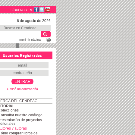
SÍGUENOS EN
6 de agosto de 2026
Imprimir página
Usuarios Registrados
Olvidé mi contraseña
ERCA DEL CENDEAC
ITORIAL
Colecciones
onsultar nuestro catálogo
resentación de proyectos
ditoriales
utores y autoras
ómo comprar libros del