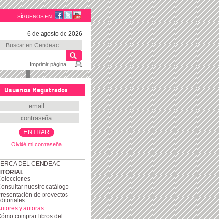
SÍGUENOS EN
6 de agosto de 2026
Imprimir página
Usuarios Registrados
Olvidé mi contraseña
ERCA DEL CENDEAC
ITORIAL
Colecciones
onsultar nuestro catálogo
resentación de proyectos
ditoriales
utores y autoras
ómo comprar libros del