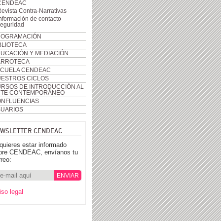
CENDEAC
evista Contra-Narrativas
nformación de contacto
seguridad
ROGRAMACIÓN
BLIOTECA
UCACIÓN Y MEDIACIÓN
ARROTECA
CUELA CENDEAC
ESTROS CICLOS
RSOS DE INTRODUCCIÓN AL
RTE CONTEMPORÁNEO
NFLUENCIAS
UARIOS
WSLETTER CENDEAC
 quieres estar informado
bre CENDEAC, envíanos tu
rreo:
iso legal