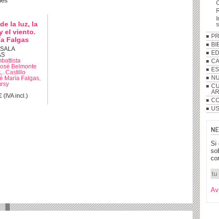
nes
R
I
de la luz, la
 el viento.
P
ía Falgas
BI
 SALA
ED
AS
battista
C
José Belmonte
ES
L. Castillo
NU
é María Falgas,
ursy
CU
A
 (IVA incl.)
CO
US
NE
Si
so
co
Av