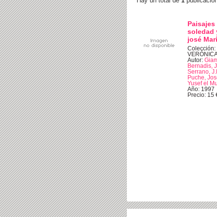
Hay un total de
1
publicacio
Paisajes 
soledad y
josé Mar
Colección:
VERÓNIC
Autor:
Giam
Bernadis, 
Serrano, J.
Puche, Jos
Yusef el M
Año: 1997
Precio: 15 €