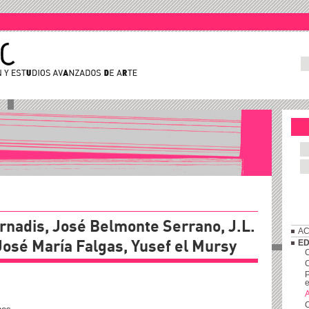
rnadis, José Belmonte Serrano, J.L.
AC
 José María Falgas, Yusef el Mursy
ED
C
P
e
A
C