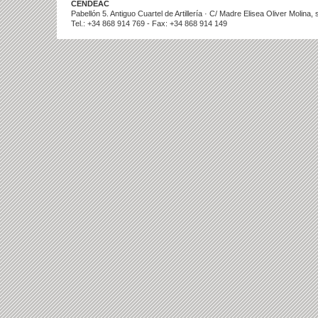
CENDEAC
Pabellón 5. Antiguo Cuartel de Artillería · C/ Madre Elisea Oliver Molina
Tel.: +34 868 914 769 - Fax: +34 868 914 149