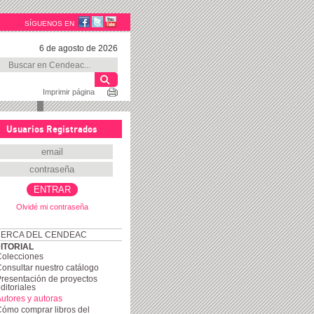
SÍGUENOS EN
6 de agosto de 2026
Imprimir página
Usuarios Registrados
Olvidé mi contraseña
ERCA DEL CENDEAC
ITORIAL
Colecciones
onsultar nuestro catálogo
resentación de proyectos
ditoriales
utores y autoras
ómo comprar libros del