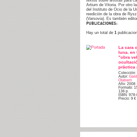
textos sobre artistas para
Artium de Vitoria. Por otro 
del Instituto de Ocio de la 
reedición de la obra de Rys
(Varsovia). Es también editor 
PUBLICACIONES:
Hay un total de
1
publicacio
La cara o
luna. en 
"obra ve
ocultaci
práctica 
Colección: 
Autor:
Gald
Olabarri
Año: 2008
Formato: 15
136 p.
ISBN: 978-
Precio: 9 € 