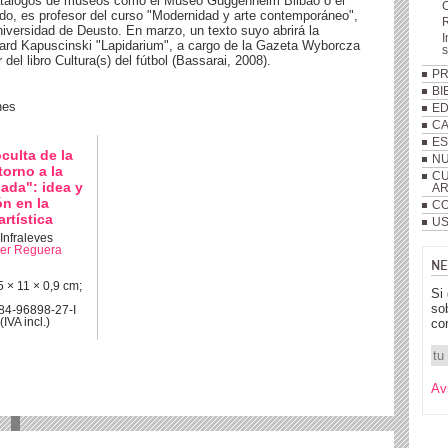
 catálogos de museos como el Museo Guggenheim Bilbao o el
lado, es profesor del curso "Modernidad y arte contemporáneo",
R
Universidad de Deusto. En marzo, un texto suyo abrirá la
I
zard Kapuscinski "Lapidarium", a cargo de la Gazeta Wyborcza
del libro Cultura(s) del fútbol (Bassarai, 2008).
P
BI
nes
ED
C
ES
culta de la
NU
torno a la
CU
lada": idea y
A
ón en la
CO
artística
US
Infraleves
er Reguera
NE
 × 11 × 0,9 cm;
Si
so
84-96898-27-I
(IVA incl.)
co
Av