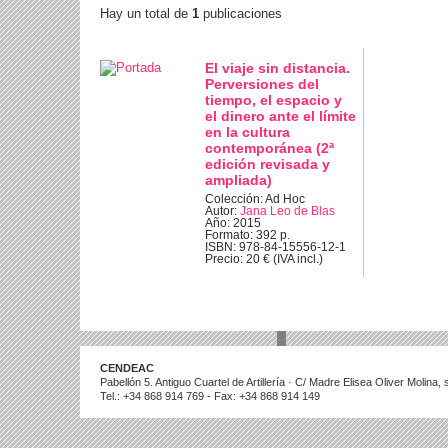
Hay un total de
1
publicaciones
El viaje sin distancia.
Perversiones del
tiempo, el espacio y
el dinero ante el límite
en la cultura
contemporánea (2ª
edición revisada y
ampliada)
Colección: Ad Hoc
Autor:
Jana Leo de Blas
Año: 2015
Formato: 392 p.
ISBN: 978-84-15556-12-1
Precio: 20 € (IVA incl.)
CENDEAC
Pabellón 5. Antiguo Cuartel de Artillería · C/ Madre Elisea Oliver Molina
Tel.: +34 868 914 769 - Fax: +34 868 914 149