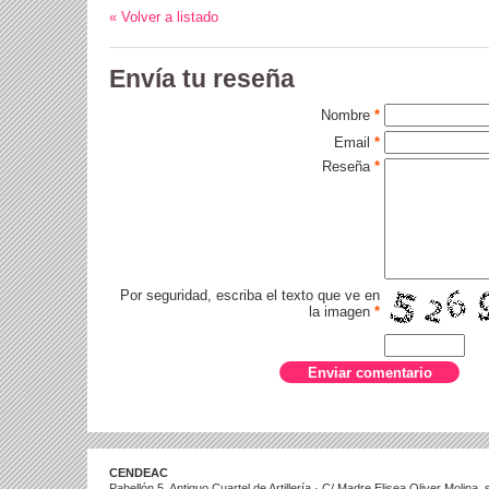
« Volver a listado
Envía tu reseña
Nombre
*
Email
*
Reseña
*
Por seguridad, escriba el texto que ve en
la imagen
*
CENDEAC
Pabellón 5. Antiguo Cuartel de Artillería · C/ Madre Elisea Oliver Molina