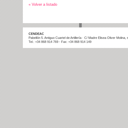
« Volver a listado
CENDEAC
Pabellón 5. Antiguo Cuartel de Artillería · C/ Madre Elisea Oliver Molina
Tel.: +34 868 914 769 - Fax: +34 868 914 149