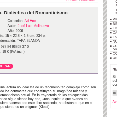
R
I
a. Dialéctica del Romanticismo
P
Colección:
Ad Hoc
BI
Autor:
José Luis Molinuevo
ED
Año: 2009
C
to: 15 × 22,8 × 1,5 cm; 234 p.
ES
dernación: TAPA BLANDA
NU
CU
 978-84-96898-37-0
A
: 18 € (IVA incl.)
CO
US
NE
Si
so
co
una lectura no idealista de un fenómeno tan complejo como son
do los contrastes que constituyen su magnífica miseria y
romanticismo actual. En la trayectoria de las enloquecidas
ntico sigue siendo hoy eso, «una inquietud que avanza en
Av
quiere hacerse eco este libro sabiendo, no obstante, que en el
ue siente es un enigma» (Kleist).