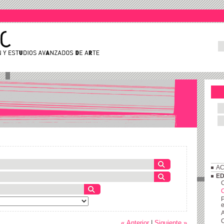
AC
ED
C
P
e
A
C
« Anterior
|
Siguiente »