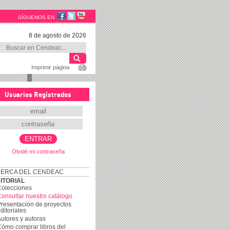
SÍGUENOS EN
8 de agosto de 2026
Imprimir página
Usuarios Registrados
Olvidé mi contraseña
ERCA DEL CENDEAC
ITORIAL
Colecciones
onsultar nuestro catálogo
resentación de proyectos
ditoriales
utores y autoras
ómo comprar libros del