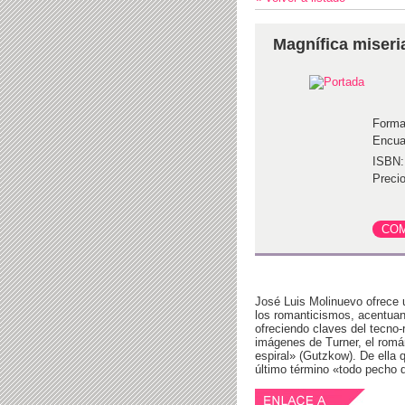
Magnífica miseri
Forma
Encua
ISBN:
Precio
José Luis Molinuevo ofrece 
los romanticismos, acentuan
ofreciendo claves del tecno-
imágenes de Turner, el romá
espiral» (Gutzkow). De ella 
último término «todo pecho q