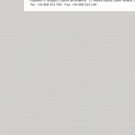
Pabellón 5. Antiguo Cuartel de Artillería · C/ Madre Elisea Oliver Molina
Tel.: +34 868 914 769 - Fax: +34 868 914 149