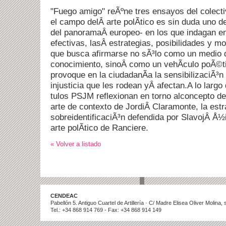
"Fuego amigo" reÃºne tres ensayos del colect
el campo delÂ arte polÃ­tico es sin duda uno 
del panoramaÂ europeo- en los que indagan en
efectivas, lasÂ estrategias, posibilidades y m
que busca afirmarse no sÃ³lo como un medio 
conocimiento, sinoÂ como un vehÃ­culo poÃ©t
provoque en la ciudadanÃ­a la sensibilizaciÃ³n
injusticia que les rodean yÂ afectan.A lo largo
tulos PSJM reflexionan en torno alconcepto d
arte de contexto de JordiÂ Claramonte, la estr
sobreidentificaciÃ³n defendida por SlavojÂ Å½i
arte polÃ­tico de Ranciere.
« Volver a listado
CENDEAC
Pabellón 5. Antiguo Cuartel de Artillería · C/ Madre Elisea Oliver Molina
Tel.: +34 868 914 769 - Fax: +34 868 914 149