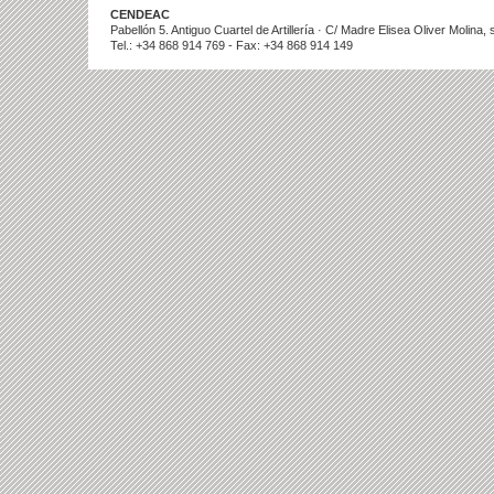
CENDEAC
Pabellón 5. Antiguo Cuartel de Artillería · C/ Madre Elisea Oliver Molina
Tel.: +34 868 914 769 - Fax: +34 868 914 149