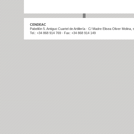
CENDEAC
Pabellón 5. Antiguo Cuartel de Artillería · C/ Madre Elisea Oliver Molina
Tel.: +34 868 914 769 - Fax: +34 868 914 149