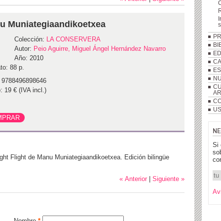
R
I
nu Muniategiaandikoetxea
P
Colección:
LA CONSERVERA
BI
Autor:
Peio Aguirre, Miguel Ángel Hernández Navarro
ED
Año: 2010
C
to: 88 p.
ES
NU
 9788496898646
CU
: 19 € (IVA incl.)
A
CO
US
NE
Si
so
ght Flight de Manu Muniategiaandikoetxea. Edición bilingüe
co
« Anterior
|
Siguiente »
Av
Nombre
*