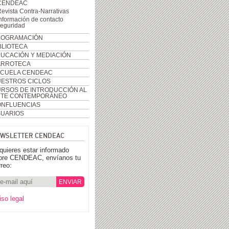
CENDEAC
evista Contra-Narrativas
nformación de contacto
seguridad
ROGRAMACIÓN
BLIOTECA
UCACIÓN Y MEDIACIÓN
ARROTECA
CUELA CENDEAC
ESTROS CICLOS
RSOS DE INTRODUCCIÓN AL
RTE CONTEMPORÁNEO
NFLUENCIAS
UARIOS
WSLETTER CENDEAC
 quieres estar informado
bre CENDEAC, envíanos tu
rreo:
iso legal