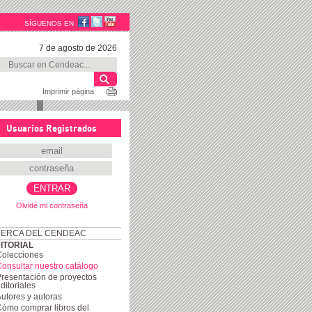
SÍGUENOS EN
7 de agosto de 2026
Imprimir página
Usuarios Registrados
Olvidé mi contraseña
ERCA DEL CENDEAC
ITORIAL
Colecciones
onsultar nuestro catálogo
resentación de proyectos
ditoriales
utores y autoras
ómo comprar libros del