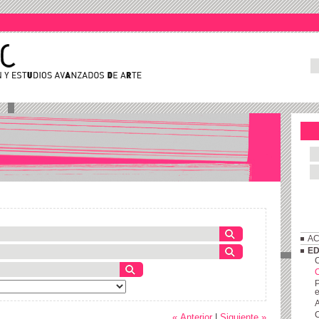
AC
ED
C
P
e
A
C
« Anterior
|
Siguiente »