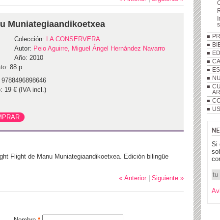
R
I
nu Muniategiaandikoetxea
P
Colección:
LA CONSERVERA
BI
Autor:
Peio Aguirre, Miguel Ángel Hernández Navarro
ED
Año: 2010
C
to: 88 p.
ES
NU
 9788496898646
CU
: 19 € (IVA incl.)
A
CO
US
NE
Si
so
ght Flight de Manu Muniategiaandikoetxea. Edición bilingüe
co
« Anterior
|
Siguiente »
Av
Nombre
*