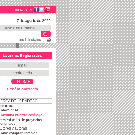
SÍGUENOS EN
7 de agosto de 2026
Imprimir página
Usuarios Registrados
Olvidé mi contraseña
ERCA DEL CENDEAC
ITORIAL
Colecciones
onsultar nuestro catálogo
resentación de proyectos
ditoriales
utores y autoras
ómo comprar libros del