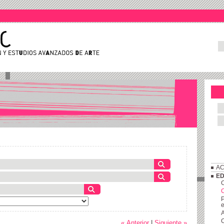
AC
ED
C
P
e
A
C
« Anterior
|
Siguiente »