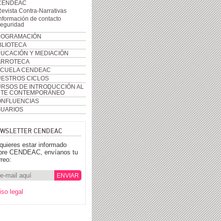
CENDEAC
evista Contra-Narrativas
nformación de contacto
seguridad
ROGRAMACIÓN
BLIOTECA
UCACIÓN Y MEDIACIÓN
ARROTECA
CUELA CENDEAC
ESTROS CICLOS
RSOS DE INTRODUCCIÓN AL
RTE CONTEMPORÁNEO
NFLUENCIAS
UARIOS
WSLETTER CENDEAC
 quieres estar informado
bre CENDEAC, envíanos tu
rreo:
iso legal