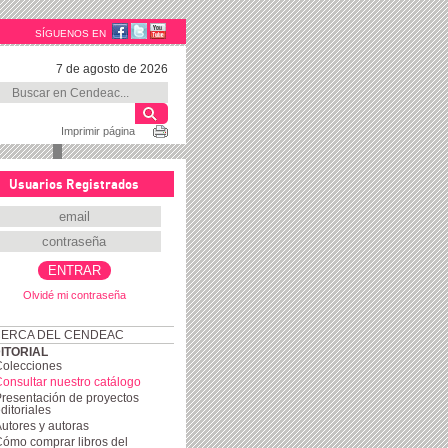
SÍGUENOS EN
7 de agosto de 2026
Imprimir página
Usuarios Registrados
Olvidé mi contraseña
ERCA DEL CENDEAC
ITORIAL
Colecciones
onsultar nuestro catálogo
resentación de proyectos
ditoriales
utores y autoras
ómo comprar libros del