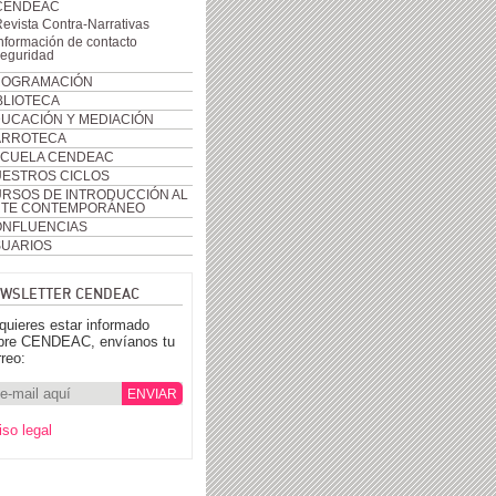
CENDEAC
evista Contra-Narrativas
nformación de contacto
seguridad
ROGRAMACIÓN
BLIOTECA
UCACIÓN Y MEDIACIÓN
ARROTECA
CUELA CENDEAC
ESTROS CICLOS
RSOS DE INTRODUCCIÓN AL
RTE CONTEMPORÁNEO
NFLUENCIAS
UARIOS
WSLETTER CENDEAC
 quieres estar informado
bre CENDEAC, envíanos tu
rreo:
iso legal