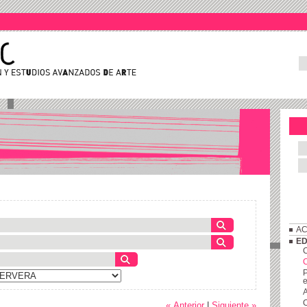
AC
ED
C
P
e
A
C
« Anterior
|
Siguiente »