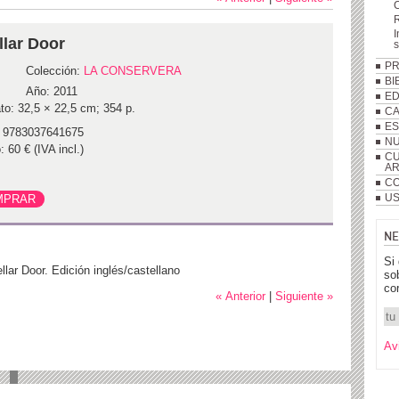
R
I
llar Door
P
Colección:
LA CONSERVERA
BI
Año: 2011
ED
to: 32,5 × 22,5 cm; 354 p.
C
ES
 9783037641675
NU
: 60 € (IVA incl.)
CU
A
CO
US
NE
Si
llar Door. Edición inglés/castellano
so
co
« Anterior
|
Siguiente »
Av