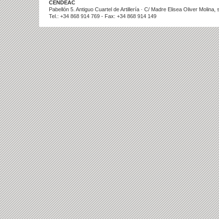
CENDEAC
Pabellón 5. Antiguo Cuartel de Artillería · C/ Madre Elisea Oliver Molina
Tel.: +34 868 914 769 - Fax: +34 868 914 149