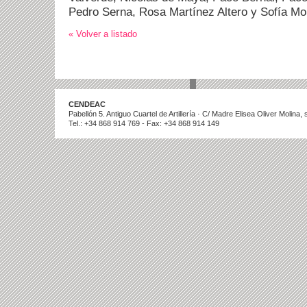
Pedro Serna, Rosa Martínez Altero y Sofía Mo
« Volver a listado
CENDEAC
Pabellón 5. Antiguo Cuartel de Artillería · C/ Madre Elisea Oliver Molina
Tel.: +34 868 914 769 - Fax: +34 868 914 149