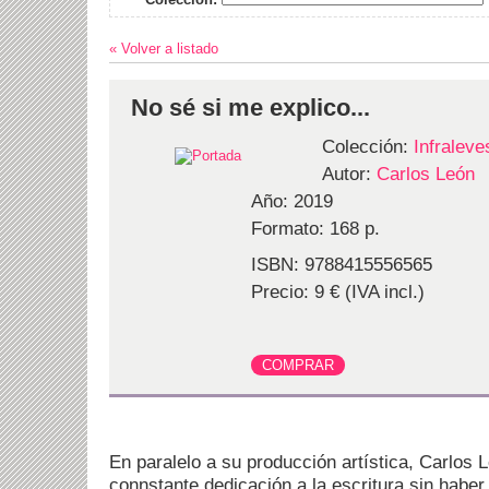
« Volver a listado
No sé si me explico...
Colección:
Infraleve
Autor:
Carlos León
Año: 2019
Formato: 168 p.
ISBN: 9788415556565
Precio: 9 € (IVA incl.)
En paralelo a su producción artística, Carlos
connstante dedicación a la escritura sin haber