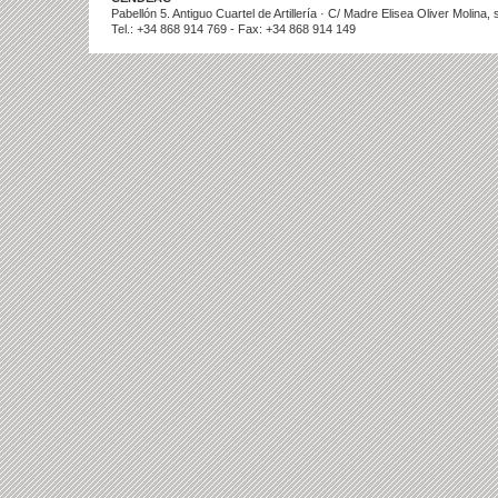
Pabellón 5. Antiguo Cuartel de Artillería · C/ Madre Elisea Oliver Molina
Tel.: +34 868 914 769 - Fax: +34 868 914 149