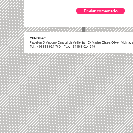
CENDEAC
Pabellón 5. Antiguo Cuartel de Artillería · C/ Madre Elisea Oliver Molina
Tel.: +34 868 914 769 - Fax: +34 868 914 149