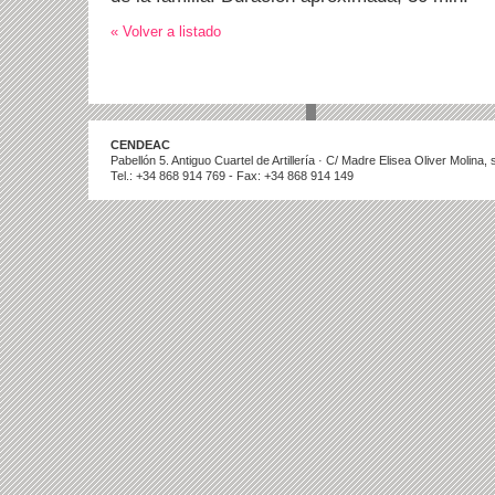
« Volver a listado
CENDEAC
Pabellón 5. Antiguo Cuartel de Artillería · C/ Madre Elisea Oliver Molina
Tel.: +34 868 914 769 - Fax: +34 868 914 149