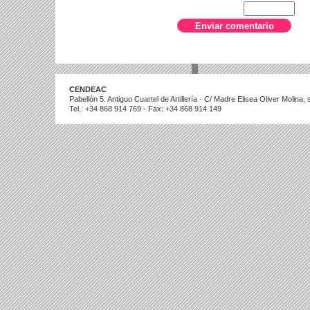
CENDEAC
Pabellón 5. Antiguo Cuartel de Artillería · C/ Madre Elisea Oliver Molina
Tel.: +34 868 914 769 - Fax: +34 868 914 149