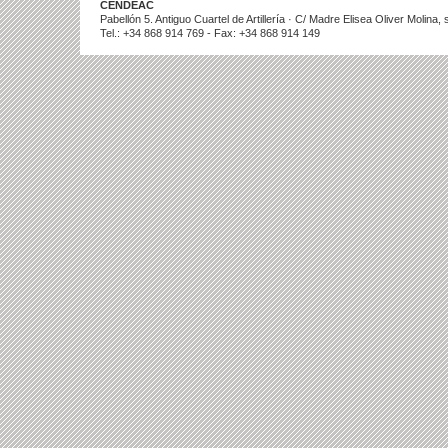
CENDEAC
Pabellón 5. Antiguo Cuartel de Artillería · C/ Madre Elisea Oliver Molina
Tel.: +34 868 914 769 - Fax: +34 868 914 149