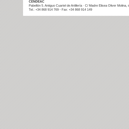
CENDEAC
Pabellón 5. Antiguo Cuartel de Artillería · C/ Madre Elisea Oliver Molina
Tel.: +34 868 914 769 - Fax: +34 868 914 149