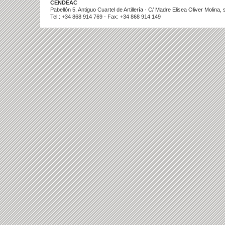
CENDEAC
Pabellón 5. Antiguo Cuartel de Artillería · C/ Madre Elisea Oliver Molina
Tel.: +34 868 914 769 - Fax: +34 868 914 149