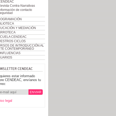
CENDEAC
evista Contra-Narrativas
nformación de contacto
seguridad
ROGRAMACIÓN
BLIOTECA
UCACIÓN Y MEDIACIÓN
ARROTECA
CUELA CENDEAC
ESTROS CICLOS
RSOS DE INTRODUCCIÓN AL
RTE CONTEMPORÁNEO
NFLUENCIAS
UARIOS
WSLETTER CENDEAC
 quieres estar informado
bre CENDEAC, envíanos tu
rreo:
iso legal