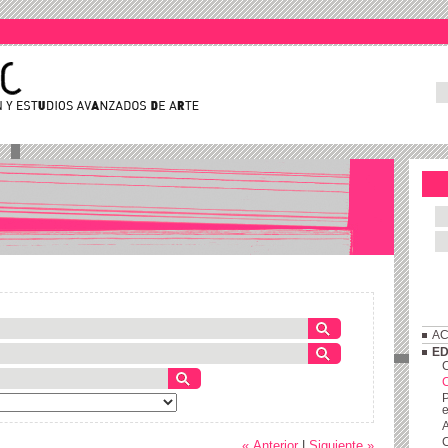
AC
ED
C
P
e
A
C
« Anterior
|
Siguiente »