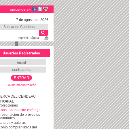
SÍGUENOS EN
7 de agosto de 2026
Imprimir página
Usuarios Registrados
Olvidé mi contraseña
ERCA DEL CENDEAC
ITORIAL
Colecciones
onsultar nuestro catálogo
resentación de proyectos
ditoriales
utores y autoras
ómo comprar libros del