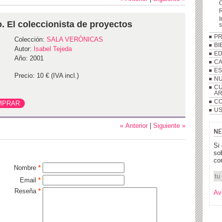
R
I
. El coleccionista de proyectos
P
Colección:
SALA VERÓNICAS
BI
Autor:
Isabel Tejeda
ED
Año: 2001
C
ES
Precio: 10 € (IVA incl.)
NU
CU
A
CO
US
« Anterior
|
Siguiente »
NE
Si
so
co
Nombre
*
Email
*
Reseña
*
Av