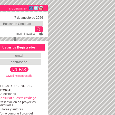
SÍGUENOS EN
7 de agosto de 2026
Imprimir página
Usuarios Registrados
Olvidé mi contraseña
ERCA DEL CENDEAC
ITORIAL
Colecciones
onsultar nuestro catálogo
resentación de proyectos
ditoriales
utores y autoras
ómo comprar libros del