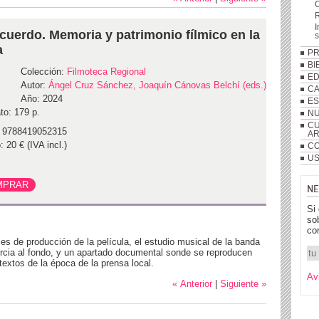
R
I
cuerdo. Memoria y patrimonio fílmico en la
a
P
BI
Colección:
Filmoteca Regional
ED
Autor:
Ángel Cruz Sánchez, Joaquín Cánovas Belchí (eds.)
C
Año: 2024
ES
to: 179 p.
NU
CU
 9788419052315
A
: 20 € (IVA incl.)
CO
US
NE
Si
so
co
les de producción de la película, el estudio musical de la banda
cia al fondo, y un apartado documental sonde se reproducen
extos de la época de la prensa local.
Av
« Anterior
|
Siguiente »