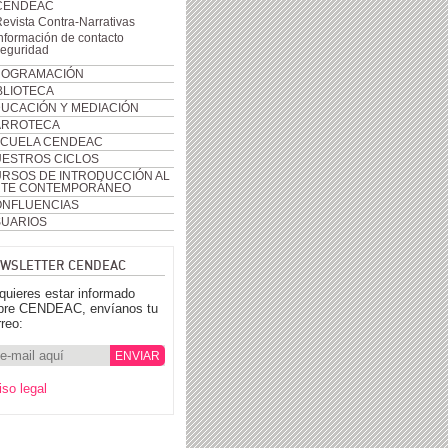
CENDEAC
evista Contra-Narrativas
nformación de contacto
seguridad
ROGRAMACIÓN
BLIOTECA
UCACIÓN Y MEDIACIÓN
ARROTECA
CUELA CENDEAC
ESTROS CICLOS
RSOS DE INTRODUCCIÓN AL
RTE CONTEMPORÁNEO
NFLUENCIAS
UARIOS
WSLETTER CENDEAC
 quieres estar informado
bre CENDEAC, envíanos tu
rreo:
iso legal