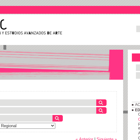
AC
ED
C
P
e
A
C
« Anterior
|
Siguiente »