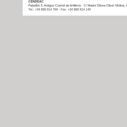
CENDEAC
Pabellón 5. Antiguo Cuartel de Artillería · C/ Madre Elisea Oliver Molina
Tel.: +34 868 914 769 - Fax: +34 868 914 149