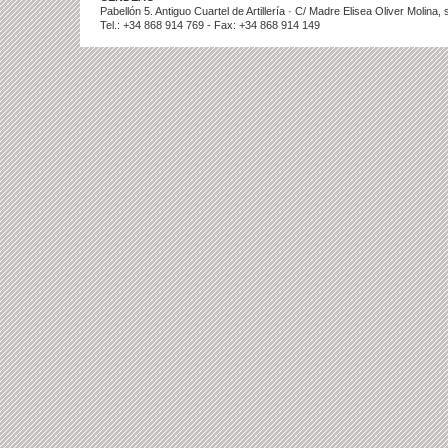
Pabellón 5. Antiguo Cuartel de Artillería · C/ Madre Elisea Oliver Molina
Tel.: +34 868 914 769 - Fax: +34 868 914 149