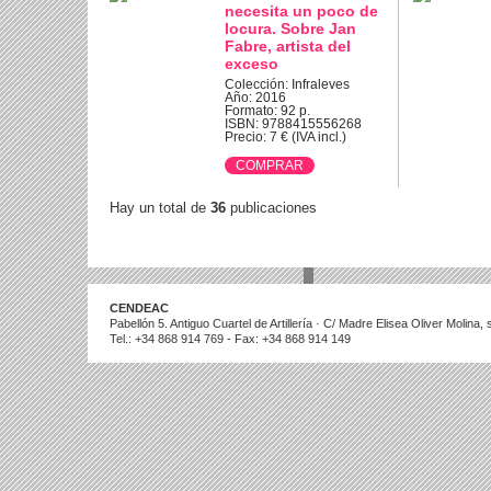
necesita un poco de
locura. Sobre Jan
Fabre, artista del
exceso
Colección: Infraleves
Año: 2016
Formato: 92 p.
ISBN: 9788415556268
Precio: 7 € (IVA incl.)
Hay un total de
36
publicaciones
CENDEAC
Pabellón 5. Antiguo Cuartel de Artillería · C/ Madre Elisea Oliver Molina
Tel.: +34 868 914 769 - Fax: +34 868 914 149