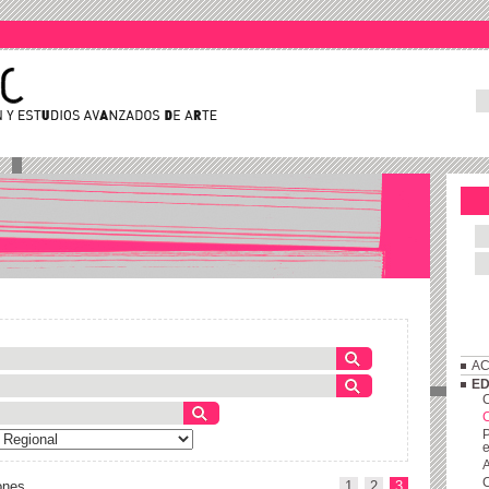
AC
ED
C
P
e
A
C
ones
1
2
3