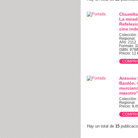
Chumilla
La mirad
Refelexi
cine ind
Colección:
Regional
Año: 2112
Formato: 3
ISBN: 978
Precio: 12 €
Antonio
Bardón. 
murciano
maestro
Colección:
Regional
Precio: 9,45
Hay un total de
15
publicaci