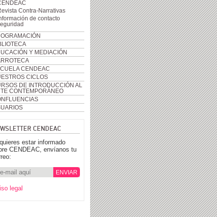
CENDEAC
evista Contra-Narrativas
nformación de contacto
seguridad
ROGRAMACIÓN
BLIOTECA
UCACIÓN Y MEDIACIÓN
ARROTECA
CUELA CENDEAC
ESTROS CICLOS
RSOS DE INTRODUCCIÓN AL
RTE CONTEMPORÁNEO
NFLUENCIAS
UARIOS
WSLETTER CENDEAC
 quieres estar informado
bre CENDEAC, envíanos tu
rreo:
iso legal