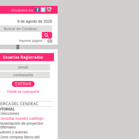
SÍGUENOS EN
8 de agosto de 2026
Imprimir página
Usuarios Registrados
Olvidé mi contraseña
ERCA DEL CENDEAC
ITORIAL
Colecciones
onsultar nuestro catálogo
resentación de proyectos
ditoriales
utores y autoras
ómo comprar libros del