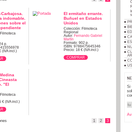
R
I
-Carbajosa.
El ermitaño errante.
a indomable.
Buñuel en Estados
P
ones sobre el
Unidos
BI
ependiente
Colección: Filmoteca
ED
Regional
 Filmoteca
Autor:
Fernando Gabriel
C
Martín
ES
Formato: 902 p.
24 p.
ISBN: 9788475645346
NU
8415556978
Precio: 18 € (IVA incl.)
 (IVA incl.)
CU
A
CO
US
 Medina
NE
Cineasta
. "El
Si
"
so
 Filmoteca
co
 € (IVA incl.)
Av
ones
1
2
3