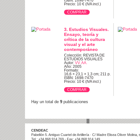
ISBN: 1698-7470
Precio: 10 € (IVA incl.)
3. Estudios Visuales.
Ensayo, teoría y
crítica de la cultura
visual y el arte
contemporáneo
Colección: REVISTA DE
ESTUDIOS VISUALES
Autor:
VV. AA.
Año: 2005
Formato:
16,6 × 23,1 × 1,3 cm; 211 p.
ISBN: 1698-7470
Precio: 10 € (IVA incl.)
Hay un total de
9
publicaciones
CENDEAC
Pabellón 5. Antiguo Cuartel de Artillería · C/ Madre Elisea Oliver Molina
Tel.: +34 868 914 769 - Fax: +34 868 914 149