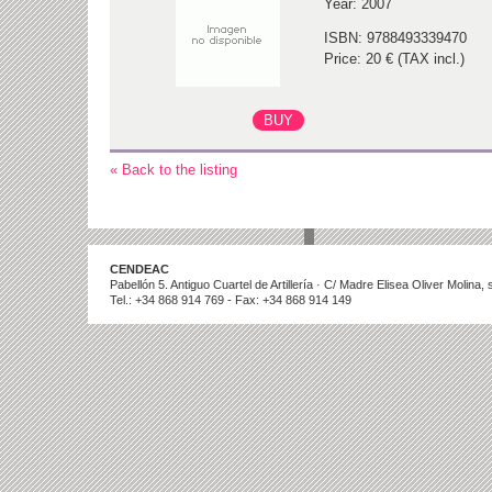
Year: 2007
ISBN: 9788493339470
Price: 20 € (TAX incl.)
« Back to the listing
CENDEAC
Pabellón 5. Antiguo Cuartel de Artillería · C/ Madre Elisea Oliver Molina
Tel.: +34 868 914 769 - Fax: +34 868 914 149