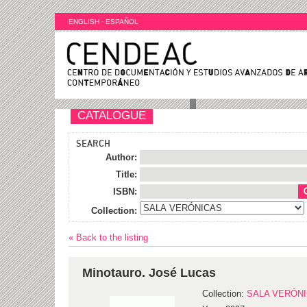
ENGLISH
·
ESPAÑOL
CATALOGUE
SEARCH
Author:
Title:
ISBN:
Collection:
« Back to the listing
Minotauro. José Lucas
Collection:
SALA VERÓN